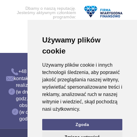
Dbamy o naszą reputację.
Jesteśmy aktywnym członkiem
programów:
Używamy plików
cookie
Używamy plików cookie i innych
+48 58 300 00 71
technologii śledzenia, aby poprawić
kontakt@nordiqa.com
jakość przeglądania naszej witryny,
realizacja transakcji
wyświetlać spersonalizowane treści i
(w dni robocze)
reklamy, analizować ruch w naszej
godz. 8:30-16:30
witrynie i wiedzieć, skąd pochodzą
obsługa klienta
nasi użytkownicy.
(w dni robocze)
godz. 8:30-16:30
Zgoda