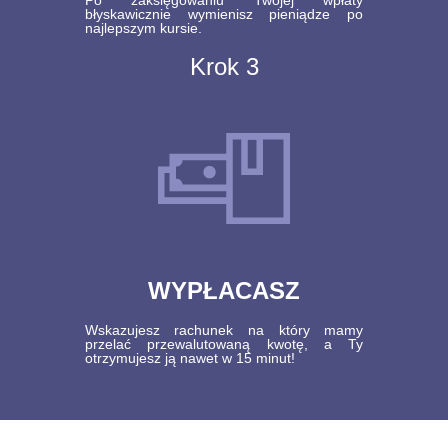
Po zaksięgowaniu Twojej wpłaty
błyskawicznie wymienisz pieniądze po
najlepszym kursie.
Krok 3
WYPŁACASZ
Wskazujesz rachunek na który mamy
przelać przewalutowaną kwotę, a Ty
otrzymujesz ją nawet w 15 minut!