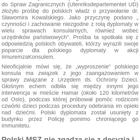
do Spraw Zagranicznych (Utenriksdepartementet UD)
złożyło prośbę do polskich władz o przywołanie dr.
Sławomira Kowalskiego. Jako przyczynę podano „
czynności i zachowanie niezgodne z rolą dyplomaty w
wielu sprawach konsularnych, również wobec
urzędników państwowych”. Prośba ta spotkała się z
odpowiedzią polskich obywateli, którzy wyrazili swoje
poparcie dla polskiego dyplomaty w akcji
#muremzaKonsulem.
Nieoficjalnie mówi się, że „wyproszenie” polskiego
konsula ma związek z jego zaangażowaniem w
sprawy związane z Urzędem ds. Ochrony Dzieci.
Głośnym echem odbiła się między innymi jego
interwencja w mieście Hamar (około 120 kilometrów
od Oslo), podczas której próbował pomóc rodzicom
czwórki dzieci podczas procedury odebrania im opieki
nad dziećmi. Polski dyplomata został usunięty z
budynku przez Policję pomimo chroniącego go
immunitetu.
Polski MSZ nie zgadza się z decyzją i