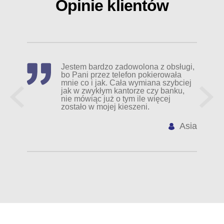
Opinie klientów
Od kilku lat wymieniałem w banku bo
tak wydawało mi się łatwiej, znajomy
poradził mi spróbować przez
internetowy kantor, wybrałem ten bo
miał najlepszy kurs NOKa – nawet nie
chce myśleć ile straciłem przez te lata.
MarciN K.