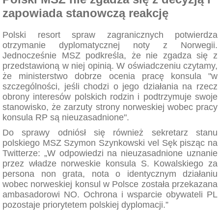
zapowiada stanowczą reakcję
Polski resort spraw zagranicznych potwierdza
otrzymanie dyplomatycznej noty z Norwegii.
Jednocześnie MSZ podkreśla, że nie zgadza się z
przedstawioną w niej opinią. W oświadczeniu czytamy,
że ministerstwo dobrze ocenia pracę konsula "w
szczególności, jeśli chodzi o jego działania na rzecz
obrony interesów polskich rodzin i podtrzymuje swoje
stanowisko, że zarzuty strony norweskiej wobec pracy
konsula RP są nieuzasadnione".
Do sprawy odniósł się również sekretarz stanu
polskiego MSZ Szymon Szynkowski vel Sęk pisząc na
Twitterze: „W odpowiedzi na nieuzasadnione uznanie
przez władze norweskie konsula S. Kowalskiego za
persona non grata, nota o identycznym działaniu
wobec norweskiej konsul w Polsce została przekazana
ambasadorowi NO. Ochrona i wsparcie obywateli PL
pozostaje priorytetem polskiej dyplomacji.”